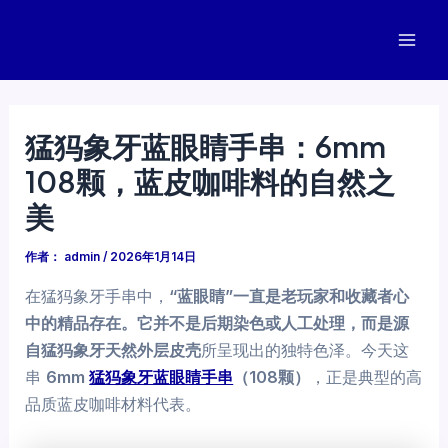
跳
至
Mai
内
容
Men
猛犸象牙蓝眼睛手串：6mm
108颗，蓝皮咖啡料的自然之
美
作者：
admin
/
2026年1月14日
在猛犸象牙手串中，
“蓝眼睛”一直是老玩家和收藏者心
中的精品存在。它并不是后期染色或人工处理，而是源
自猛犸象牙天然外层皮壳
所呈现出的独特色泽。今天这
串
6mm
猛犸象牙蓝眼睛手串
（108颗）
，正是典型的高
品质蓝皮咖啡材料代表。