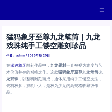
跳
至
Mai
内
容
Men
猛犸象牙至尊九龙笔筒｜九龙
戏珠纯手工镂空雕刻珍品
作者：
admin
/
2026年1月20日
在
猛犸象牙
雕刻作品中，
九龙题材
一直被视为难度与艺
术价值并存的巅峰之作。这款
猛犸象牙至尊九龙笔筒·九
龙戏珠
，以整料雕刻而成，通体采用纯手工镂空技法，
去料极多，损耗巨大，是极为少见的高规格收藏级作
品。