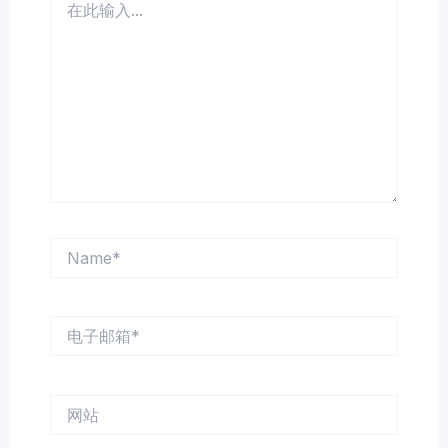
此
输
入...
Name*
电
子
邮
箱
网
*
站